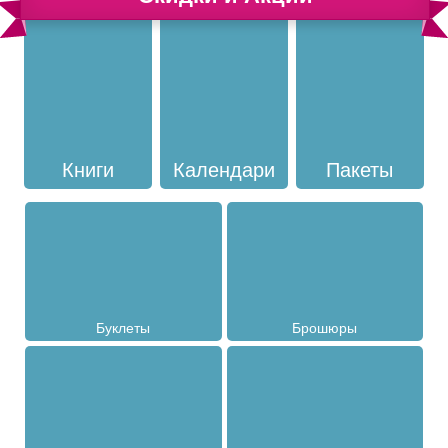
Книги
Календари
Пакеты
Буклеты
Брошюры