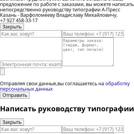
предложение по работе с заказами, вы можете написать
непосредственно руководству типографии А-Пресс
Казань - Варфоломееву Владиславу Михайловичу.
+7 927 458-33-17
Закрыть
Ввод вашего имени
Ввод вашего телефона
Вво
Ввод вашего сообщения
Отправляя свои данные,вы соглашаетесь на
обработку
персональных данных
Отправить
Написать руководству типографии
Закрыть
Ввод вашего имени
Ввод вашего телефона
Вво