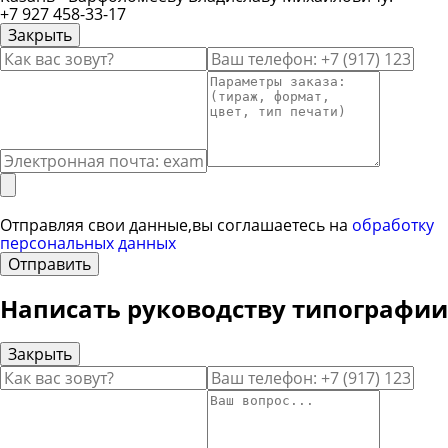
+7 927 458-33-17
Закрыть
Ввод вашего имени
Ввод вашего телефона
Вво
Ввод вашего сообщения
Отправляя свои данные,вы соглашаетесь на
обработку
персональных данных
Отправить
Написать руководству типографии
Закрыть
Ввод вашего имени
Ввод вашего телефона
Вво
Ввод вашего сообщения