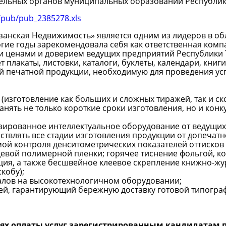
тельных органов муниципальных образований Республик
le/pub/pub_2385278.xls
занская Недвижимость» является одним из лидеров в об
гие годы зарекомендовала себя как ответственная комп
и ценами и доверием ведущих предприятий Республики 
 плакаты, листовки, каталоги, буклеты, календари, книг
ой печатной продукции, необходимую для проведения у
(изготовление как больших и сложных тиражей, так и с
нять не только короткие сроки изготовления, но и кон
зированное интеллектуальное оборудование от ведущих
твлять все стадии изготовления продукции от допечатн
ой контроля денситометрических показателей оттисков
евой полимерной пленки; горячее тиснение фольгой, ко
ция, а также бесшвейное клеевое скрепление книжно-ж
кобу);
алов на высокотехнологичном оборудовании;
ей, гарантирующий бережную доставку готовой типограф
иях оплаты услуг зарегистрированным кандидатам 