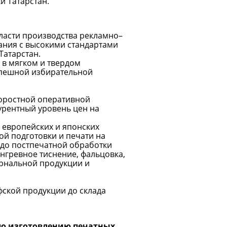
и Татарстан.
ласти производства рекламно–
ания с высокими стандартами
Татарстан.
и в мягком и твердом
спешной избирательной
коростной оперативной
курентный уровень цен на
 европейских и японских
ой подготовки и печати на
 до постпечатной обработки
нгревное тиснение, фальцовка,
урнальной продукции и
ской продукции до склада
по изготовлению печатных