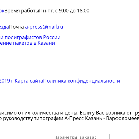
ок
Время работы
Пн-пт, с 9:00 до 18:00
езда
Почта
a-press@mail.ru
и полиграфистов России
ение пакетов в Казани
019 г.
Карта сайта
Политика конфиденциальности
симо от их количества и цены. Если у Вас возникают тр
о руководству типографии А-Пресс Казань - Варфоломее
д вашей почты
Ввод вашего сообщения