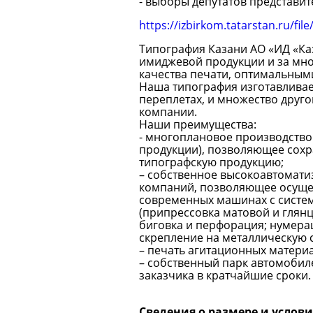
- выборы депутатов представи
https://izbirkom.tatarstan.ru/fi
Типография Казани АО «ИД «Ка
имиджевой продукции и за мно
качества печати, оптимальным
Наша типография изготавливает
переплетах, и множество друг
компании.
Наши преимущества:
- многоплановое производство 
продукции), позволяющее сохра
типографскую продукцию;
– собственное высокоавтомати
компаний, позволяющее осущес
современных машинах с систем
(припрессовка матовой и глянц
биговка и перфорация; нумера
скрепление на металлическую с
– печать агитационных матери
– собственный парк автомобил
заказчика в кратчайшие сроки.
Сведения о размере и услов