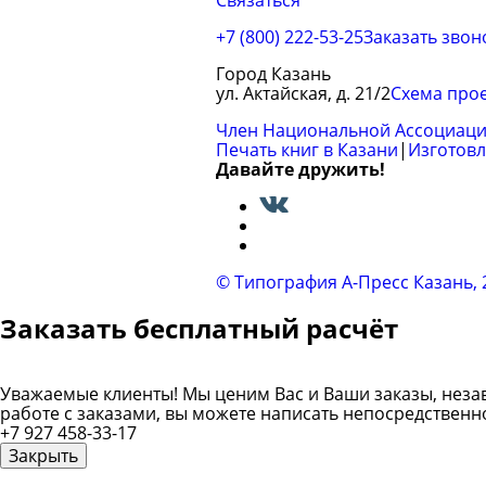
+7 (800) 222-53-25
Заказать звон
Город Казань
ул. Актайская, д. 21/2
Схема про
Член Национальной Ассоциаци
Печать книг в Казани
|
Изготовл
Давайте дружить!
Вконтакте
© Типография A-Пресс Казань, 2
Заказать бесплатный расчёт
Уважаемые клиенты! Мы ценим Вас и Ваши заказы, незави
работе с заказами, вы можете написать непосредственн
+7 927 458-33-17
Закрыть
Ввод вашего имени
Ввод вашего телефона
Вво